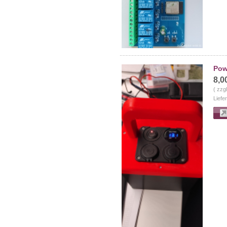
Powe
8,0
( zzg
Liefe