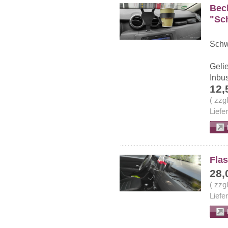
Bech
"Sc
Schw
Geli
Inbu
12,
( zzg
Liefe
Flas
28,
( zzg
Liefe