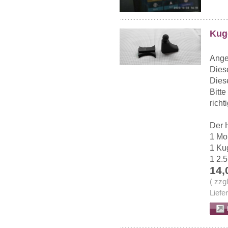
Kug
Ange
Dies
Dies
Bitte
richt
Der H
1 Mo
1 Ku
1 2.5
14,
( zzg
Liefe