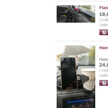
Flas
19,
( zzg
Liefe
Hand
Hand
24,
( zzg
Liefe