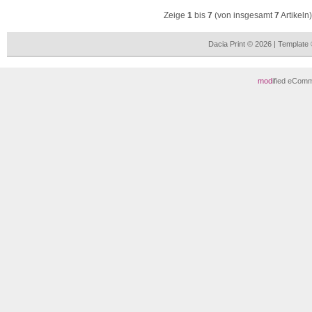
Zeige
1
bis
7
(von insgesamt
7
Artikeln)
Dacia Print © 2026 | Templat
mod
ified eCom