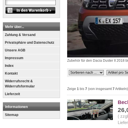
Mehr über...
Zahlung & Versand
Privatsphäre und Datenschutz
Unsere AGB
Impressum
Zubehör für den Dacia Duster II 2018 bis .
Index
Kontakt
Widerrufsrecht &
Widerrufsformular
Zeige
1
bis
7
(von insgesamt
7
Artikeln)
Lieferzeit
Bec
Informationen
26,
Sitemap
( zzg
Liefe