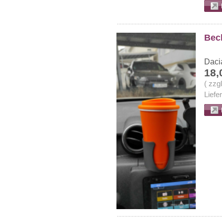
Bech
Dacia
18,
( zzg
Liefe