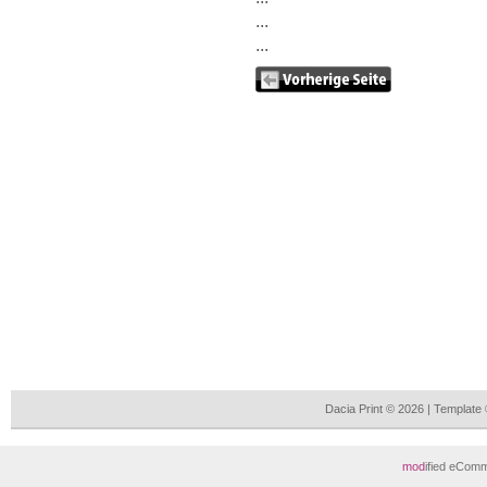
...
...
Dacia Print © 2026 | Templat
mod
ified eCom