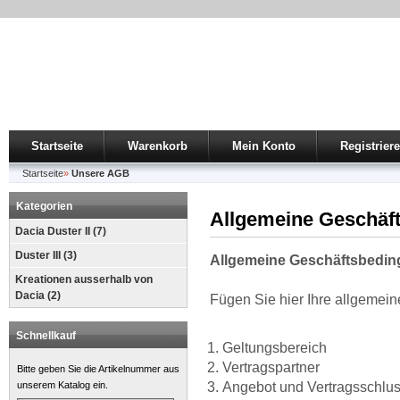
Startseite
Warenkorb
Mein Konto
Registrier
Startseite
»
Unsere AGB
Kategorien
Allgemeine Geschäf
Dacia Duster II (7)
Duster III (3)
Allgemeine Geschäftsbedi
Kreationen ausserhalb von
Dacia (2)
Fügen Sie hier Ihre allgemei
Schnellkauf
Geltungsbereich
Vertragspartner
Bitte geben Sie die Artikelnummer aus
unserem Katalog ein.
Angebot und Vertragsschlu